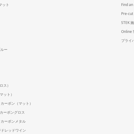
ムマット
Find 
Pre-
STEK
Online 
プライ
ブルー
(グロス）
ク（マット）
ラックカーボン（マット）
ージドカーボングロス
ージドカーボンメタル
ォージドレッドワイン