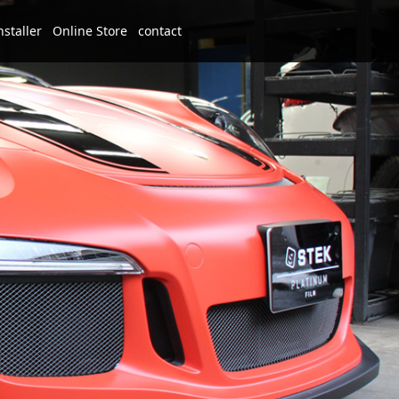
nstaller
Online Store
contact