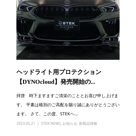
ヘッドライト用プロテクション
【DYNOcloud】発売開始の...
拝啓 時下ますますご清栄のこととお喜び申し上げま
す。 平素は格別のご高配を賜り誠にありがとうござい
ます。 さて、この度、STEKヘ...
2023.05.21
STEK NEWS
,
お知らせ
,
新製品情報