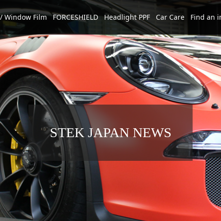
/ Window Film
FORCESHIELD
Headlight PPF
Car Care
Find an i
STEK JAPAN NEWS