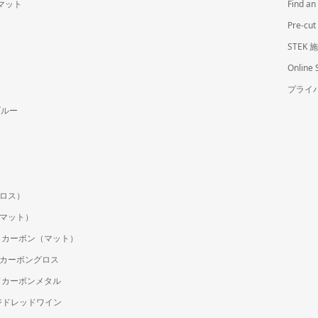
ムマット
Find 
Pre-
STEK
Online 
プライ
ブルー
(グロス）
ク（マット）
ラックカーボン（マット）
ージドカーボングロス
ージドカーボンメタル
ォージドレッドワイン