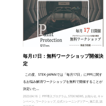
毎月17日：無料ワークショップ開催決
定
この度、STEK-JAPANでは「毎月17日」にPPFに関す
るお悩み解消ワークショップを無料で開催することが
決定いた...
2023.04.16
PPF導入プログラム
,
STEK NEWS
,
お知らせ
,
キャ
ンペーン
,
ワークショップ
,
公式トレーニングツアー
,
施工店
,
認