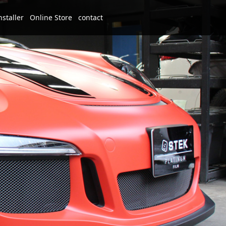
nstaller
Online Store
contact