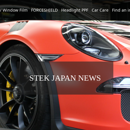
/ Window Film
FORCESHIELD
Headlight PPF
Car Care
Find an i
STEK JAPAN NEWS